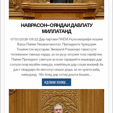
НАВРАСОН-ОЯНДАИ ДАВЛАТУ
МИЛЛАТАНД
0701/2026-09:22 Дар партави ПАЁМ Аҳли маорифи ноҳияи
Вахш Паёми Пешвои миллат, Президенти Ҷумҳурии
Тоҷикистон муҳтарам Эмомалӣ Раҳмонро тавассути
телевизион тамошо карда, аз он руҳу илҳоми тоза гирифтем.
Паёми Президент самтҳои асосии тараққиёти кишварро дар
солҳои охир муайян намуда, комёбиҳои дар соҳаи маориф ба
даст овардаро бо мисолҳо нишон дода, аз он ҷумла қайд
намуданд: -Мо бояд дар хотир дошта бошем,…
НАВРАСОН-
ИДОМАИ ХОНИШ ...
ОЯНДАИ
ДАВЛАТУ
МИЛЛАТАНД