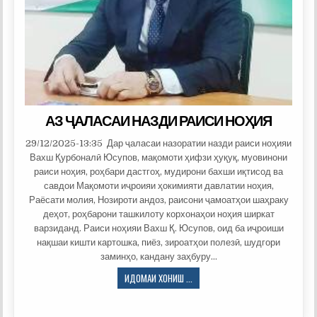
ХАЛҚИ
НОҲИЯИ
ВАХШ
ДАР
ДАВРАИ
СОЛИ
2025
АЗ ҶАЛАСАИ НАЗДИ РАИСИ НОҲИЯ
29/12/2025-13:35 Дар ҷаласаи назоратии назди раиси ноҳияи
Вахш Қурбоналӣ Юсупов, мақомоти ҳифзи ҳуқуқ, муовинони
раиси ноҳия, роҳбари дастгоҳ, мудирони бахши иқтисод ва
савдои Мақомоти иҷроияи ҳокимияти давлатии ноҳия,
Раёсати молия, Нозироти андоз, раисони ҷамоатҳои шаҳраку
деҳот, роҳбарони ташкилоту корхонаҳои ноҳия ширкат
варзиданд. Раиси ноҳияи Вахш Қ. Юсупов, оид ба иҷроиши
нақшаи кишти картошка, пиёз, зироатҳои полезӣ, шудгори
заминҳо, кандану заҳбуру…
АЗ
ИДОМАИ ХОНИШ ...
ҶАЛАСАИ
НАЗДИ