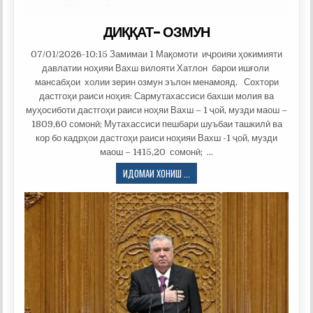
ДИҚҚАТ- ОЗМУН
07/01/2026-10:15 Замимаи 1 Мақомоти иҷроияи ҳокимияти
давлатии ноҳияи Вахш вилояти Хатлон барои ишғоли
мансабҳои холии зерин озмун эълон менамояд. Сохтори
дастгоҳи раиси ноҳия: Сармутахассиси бахши молия ва
муҳосиботи дастгоҳи раиси ноҳяи Вахш – 1 ҷой, музди маош –
1809,60 сомонӣ; Мутахассиси пешбари шуъбаи ташкилӣ ва
кор бо кадрҳои дастгоҳи раиси ноҳияи Вахш -1 ҷой, музди
маош – 1415,20 сомонӣ; …
ДИҚҚАТ-
ИДОМАИ ХОНИШ ...
ОЗМУН