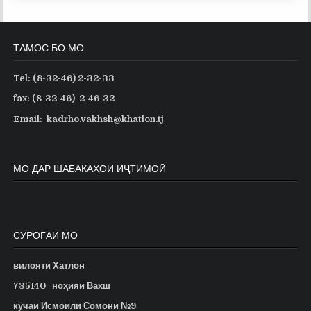
ТАМОС БО МО
Tel: (8-32-46) 2-32-33
fax: (8-32-46) 2-46-32
Email: kadrho.vakhsh@khatlon.tj
МО ДАР ШАБАКАҲОИ ИҶТИМОӢ
СУРОҒАИ МО
вилояти Хатлон
735140
ноҳияи Вахш
кӯчаи Исмоили Сомонӣ №9