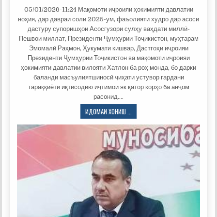
05/01/2026-11:24 Мақомоти иҷроияи ҳокимияти давлатии
ноҳия, дар давраи соли 2025-ум, фаъолияти худро дар асоси
дастуру супоришҳои Асосгузори сулҳу ваҳдати миллӣ-
Пешвои миллат, Президенти Ҷумҳурии Тоҷикистон, муҳтарам
Эмомалӣ Раҳмон, Ҳукумати кишвар, Дастгоҳи иҷроияи
Президенти Ҷумҳурии Тоҷикистон ва мақомоти иҷроияи
ҳокимияти давлатии вилояти Хатлон ба роҳ монда, бо дарки
баланди масъулиятшиносӣ ҷиҳати устувор гардани
тараққиёти иқтисодию иҷтимоӣ як қатор корҳо ба анҷом
расонид….
ҲИСОБОТ
ИДОМАИ ХОНИШ ...
РАИСИ
НОҲИЯИ
ВАХШ
МУҲТАРАМ
ЮСУПОВ
ҚУРБОНАЛӢ
ҚУВВАТОВИЧ
БА
МАҶЛИСИ
ВАКИЛОНИ