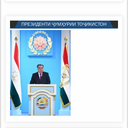
РАИСИ
НОҲИЯ
ПРЕЗИДЕНТИ ҶУМҲУРИИ ТОҶИКИСТОН