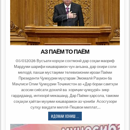
АЗ ПАЁМ ТО ПАЁМ
05/012026 Вусъати корҳои сохтмонӣ дар соҳаи маориф
Мардуми шарифи кишварамон чун анъана, дар охири соли
мелодӣ, пахши мустақими телевизионии ироаи Паёми
Президенти Ҷумҳурии муҳтарам Эмомалӣ Раҳмон ба
Маҷлиси Олии Ҷумҳурии Тоҷикистон аз «Дар бораи самтҳои
асосии сиёсати дохилӣ ва хориҷии ҷумҳурӣ» зикр
гардидаанд, интизорӣ мекашанд. Дар Паёми ҳарсола, тамоми
соҳаҳои ҳаётан муҳими кишварамон аз ҷониби Асосгузори
сулҳу ваҳдати миллӣ-Пешвои миллат,…
АЗ
ИДОМАИ ХОНИШ ...
ПАЁМ
ТО