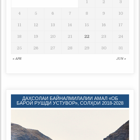
1
2
3
4
5
6
7
8
9
10
11
12
13
14
15
16
17
18
19
20
21
22
23
24
25
26
27
28
29
30
31
« APR
JUN »
ДАҲСОЛАИ БАЙНАЛМИЛАЛИИ АМАЛ «ОБ
БАРОИ РУШДИ УСТУВОР», СОЛҲОИ 2018-2028