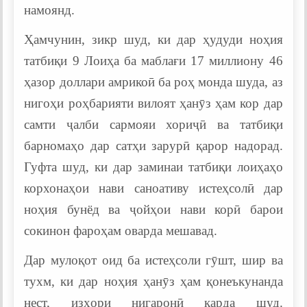
намоянд.
Ҳамчунин, зикр шуд, ки дар ҳудуди ноҳия
татбиқи 9 Лоиҳа ба маблағи 17 миллиону 46
ҳазор доллари амрикоӣ ба роҳ монда шуда, аз
нигоҳи роҳбарияти вилоят ҳанӯз ҳам кор дар
самти ҷалби сармояи хориҷӣ ва татбиқи
барномаҳо дар сатҳи зарурӣ қарор надорад.
Гуфта шуд, ки дар заминаи татбиқи лоиҳаҳо
корхонаҳои нави саноативу истеҳсолӣ дар
ноҳия бунёд ва ҷойҳои нави корӣ барои
сокинон фароҳам оварда мешавад.
Дар мулоқот оид ба истеҳсоли гӯшт, шир ва
тухм, ки дар ноҳия ҳанӯз ҳам қонеъкунанда
нест, изҳори нигаронӣ карда шуд.