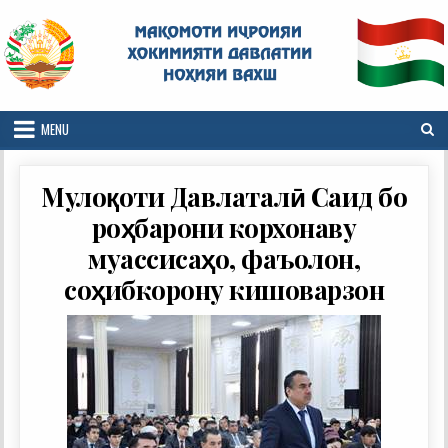
Skip
to
content
MENU
Мулоқоти Давлаталӣ Саид бо
роҳбарони корхонаву
муассисаҳо, фаъолон,
соҳибкорону кишоварзон