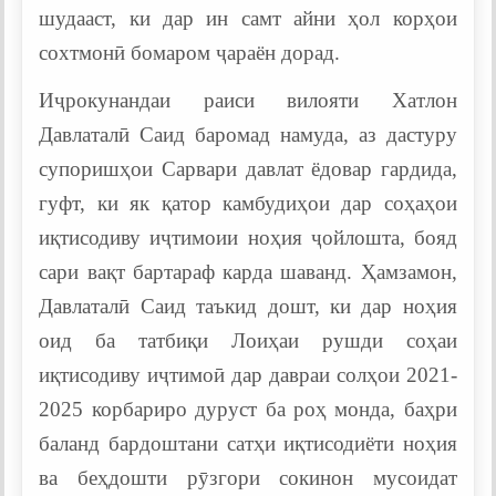
шудааст, ки дар ин самт айни ҳол корҳои
сохтмонӣ бомаром ҷараён дорад.
Иҷрокунандаи раиси вилояти Хатлон
Давлаталӣ Саид баромад намуда, аз дастуру
супоришҳои Сарвари давлат ёдовар гардида,
гуфт, ки як қатор камбудиҳои дар соҳаҳои
иқтисодиву иҷтимоии ноҳия ҷойлошта, бояд
сари вақт бартараф карда шаванд. Ҳамзамон,
Давлаталӣ Саид таъкид дошт, ки дар ноҳия
оид ба татбиқи Лоиҳаи рушди соҳаи
иқтисодиву иҷтимоӣ дар давраи солҳои 2021-
2025 корбариро дуруст ба роҳ монда, баҳри
баланд бардоштани сатҳи иқтисодиёти ноҳия
ва беҳдошти рӯзгори сокинон мусоидат