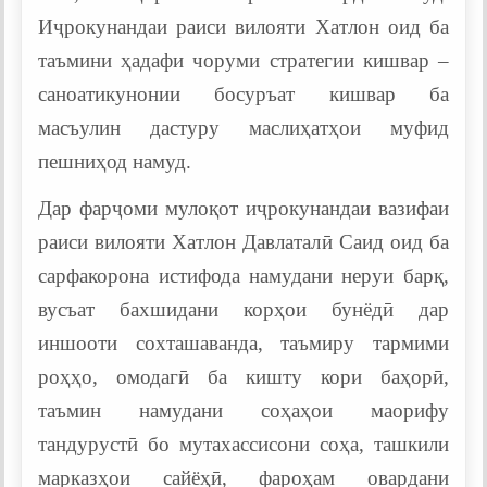
Иҷрокунандаи раиси вилояти Хатлон оид ба
таъмини ҳадафи чоруми стратегии кишвар –
саноатикунонии босуръат кишвар ба
масъулин дастуру маслиҳатҳои муфид
пешниҳод намуд.
Дар фарҷоми мулоқот иҷрокунандаи вазифаи
раиси вилояти Хатлон Давлаталӣ Саид оид ба
сарфакорона истифода намудани неруи барқ,
вусъат бахшидани корҳои бунёдӣ дар
иншооти сохташаванда, таъмиру тармими
роҳҳо, омодагӣ ба кишту кори баҳорӣ,
таъмин намудани соҳаҳои маорифу
тандурустӣ бо мутахассисони соҳа, ташкили
марказҳои сайёҳӣ, фароҳам овардани