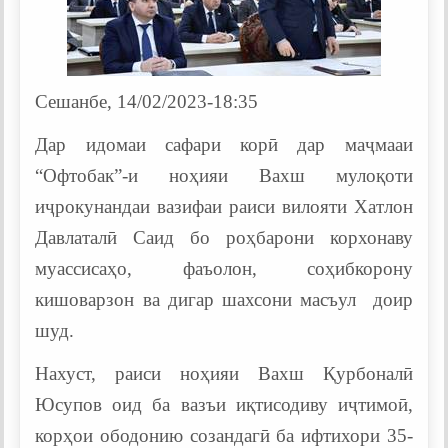
Сешанбе, 14/02/2023-18:35
Дар идомаи сафари корӣ дар маҷмааи
“Офтобак”-и ноҳияи Вахш мулоқоти
иҷрокунандаи вазифаи раиси вилояти Хатлон
Давлаталӣ Саид бо роҳбарони корхонаву
муассисаҳо, фаъолон, соҳибкорону
кишоварзон ва дигар шахсони масъул доир
шуд.
Нахуст, раиси ноҳияи Вахш Қурбоналӣ
Юсупов оид ба вазъи иқтисодиву иҷтимоӣ,
корҳои ободонию созандагӣ ба ифтихори 35-