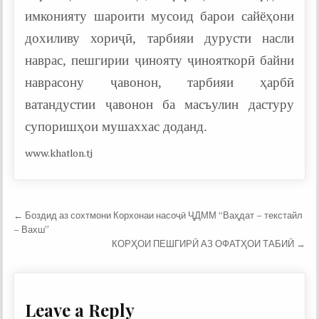
имконияту шароити мусоид барои сайёҳони
дохиливу хориҷӣ, тарбияи дурусти насли
наврас, пешгирии ҷинояту ҷинояткорӣ байни
наврасону ҷавонон, тарбияи ҳарбӣ
ватандустии ҷавонон ба масъулин дастуру
супоришҳои мушаххас доданд.
www.khatlon.tj
Post
← Боздид аз сохтмони Корхонаи насоҷӣ ҶДММ “Ваҳдат – текстайл
navigation
– Вахш”
КОРҲОИ ПЕШГИРӢ АЗ ОФАТҲОИ ТАБИӢ →
Leave a Reply