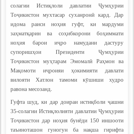
солагии Истиқлоли давлатии Ҷумҳурии
Тоҷикистон мухтасар суханронӣ кард. Дар
идома раиси ноҳия гуфт, ки мардуми
заҳматқарин ва соҳибкорони боҳиммати
ноҳия барои иҷро намудани дастуру
супоришҳои Президенти Ҷумҳурии
Тоҷикистон муҳтарам Эмомалӣ Раҳмон ва
Мақомоти иҷроияи ҳокимияти давлати
вилояти Хатлон тамоми кӯшиши худро
равона месозанд.
Гуфта шуд, ки дар доираи истиқболи ҷашни
35-солагии Истиқлолияти давлатии Ҷумҳурии
Тоҷикистон дар ноҳия бунёди 150 иншооти
таъиноташон гуногун ба нақша гирифта