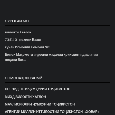
СУРОҒАИ МО
вилояти Хатлон
735140
ноҳияи Вахш
кӯчаи Исмоили Сомонӣ №9
Бинои Мақомоти иҷроияи маҳалии ҳокимияти давлатии
ноҳияи Вахш
СОМОНАҲОИ РАСМӢ:
ПРЕЗИДЕНТИ ҶУМҲУРИИ ТОҶИКИСТОН
МИҲД ВИЛОЯТИ ХАТЛОН
МАҶЛИСИ ОЛИИ ҶУМҲУРИИ ТОҶИКИСТОН
АГЕНТИИ МИЛЛИИ ИТТИЛООТИИ ТОҶИКИСТОН «ХОВАР»