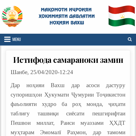
Skip
to
content
MENU
Истифода самараноки замин
Шанбе, 25/04/2020-12:24
Дар ноҳияи Вахш дар асоси дастуру
супоришҳои Ҳукумати Ҷумурии Тоҷикистон
фаъолияти худро ба роҳ монда, ҷиҳати
таблиғу ташвиқи сиёсати пешгирифтаи
Пешвои миллат, Раиси муаззами ҲХДТ
муҳтарам Эмомалї Раҳмон, дар тамоми