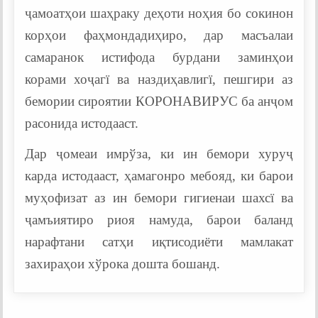
ҷамоатҳои шаҳраку деҳоти ноҳия бо сокинон
корҳои фаҳмондадиҳиро, дар масъалаи
самаранок истифода бурдани заминҳои
корами хоҷагї ва наздиҳавлигї, пешгири аз
бемории сироятии КОРОНАВИРУС ба анҷом
расонида истодааст.
Дар ҷомеаи имрўза, ки ин бемори хуруҷ
карда истодааст, ҳамагонро мебояд, ки барои
муҳофизат аз ин бемори гигиенаи шахсї ва
ҷамъиятиро риоя намуда, барои баланд
нарафтани сатҳи иқтисодиёти мамлакат
захираҳои хўрока дошта бошанд.