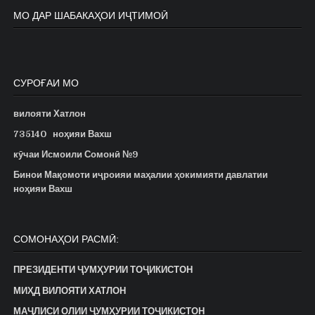
МО ДАР ШАБАКАҲОИ ИҶТИМОӢ
СУРОҒАИ МО
вилояти Хатлон
735140
ноҳияи Вахш
кӯчаи Исмоили Сомонӣ №9
Бинои Мақомоти иҷроияи маҳалии ҳокимияти давлатии
ноҳияи Вахш
СОМОНАҲОИ РАСМӢ:
ПРЕЗИДЕНТИ ҶУМҲУРИИ ТОҶИКИСТОН
МИҲД ВИЛОЯТИ ХАТЛОН
МАҶЛИСИ ОЛИИ ҶУМҲУРИИ ТОҶИКИСТОН