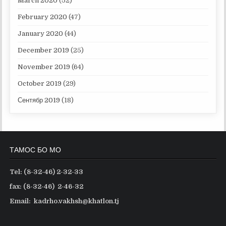
March 2020
(52)
February 2020
(47)
January 2020
(44)
December 2019
(25)
November 2019
(64)
October 2019
(29)
Сентябр 2019
(18)
ТАМОС БО МО
Tel: (8-32-46) 2-32-33
fax: (8-32-46) 2-46-32
Email: kadrho.vakhsh@khatlon.tj