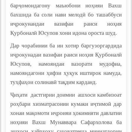
барҷомондагону маъюбони ноҳияи Вахш
бахшида ба соли нави мелодӣ бо ташаббуси
иҷрокунандаи вазифаи раиси ноҳия
Қурбоналӣ Юсупов хони идона ороста шуд.
Дар чорабинии ба ин хотир баргузоргардида
иҷрокунадаи вазифаи раиси ноҳия Қурбоналӣ
Юсупов, намояндаи вазорати мудофиа,
намояндагони ҳифзи ҳуқук иштирок намуда,
туҳфаҳои солинавӣ тақдим карданд.
Ҷиҳати дастгирии доимии ашхоси камбизоат
роҳбари хизматрасонии кумаки иҷтимоӣ дар
хонаи мақомоти иҷроияи ҳокимияти давлатии
ноҳияи Вахш Мунаввара Сафархолова ба
ашхоси хайрхоҳу саховатпеша миннатдории