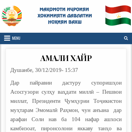
Skip
to
content
MENU
АМАЛИ ХАЙР
Душанбе, 30/12/2019- 15:37
Дар пайравии дастуру супоришҳои
Асосгузори сулҳу ваҳдати миллӣ – Пешвои
миллат, Президенти Ҷумҳурии Тоҷикистон
муҳтарам Эмомалӣ Раҳмон, чун анъана дар
арафаи Соли нав ба 104 нафар ашхоси
камбизоат, пиронсолони яккаву танҳо ва