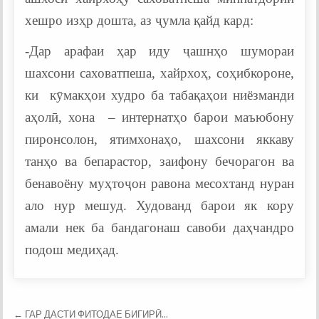
хешро изҳр дошта, аз ҷумла қайд кард:
-Дар арафаи ҳар иду ҷашнҳо шумораи
шахсони саховатпеша, хайрхоҳ, соҳибкороне,
ки кӯмакҳои худро ба табақаҳои ниёзманди
аҳолӣ, хона – интернатҳо барои маъюбону
пиронсолон, ятимхонаҳо, шахсони яккаву
танҳо ва бепарастор, заифону бечорагон ва
бенавоёну муҳтоҷон равона месохтанд нуран
ало нур мешуд. Худованд барои як кору
амали нек ба бандагонаш савоби даҳчандро
подош медиҳад.
Post
← ГАР ДАСТИ ФИТОДАЕ БИГИРӢ…