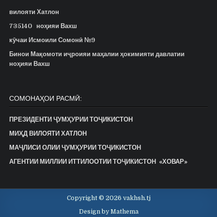
вилояти Хатлон
735140
ноҳияи Вахш
кӯчаи Исмоили Сомонӣ №9
Бинои Мақомоти иҷроияи маҳалии ҳокимияти давлатии
ноҳияи Вахш
СОМОНАҲОИ РАСМӢ:
ПРЕЗИДЕНТИ ҶУМҲУРИИ ТОҶИКИСТОН
МИҲД ВИЛОЯТИ ХАТЛОН
МАҶЛИСИ ОЛИИ ҶУМҲУРИИ ТОҶИКИСТОН
АГЕНТИИ МИЛЛИИ ИТТИЛООТИИ ТОҶИКИСТОН «ХОВАР»
Copyright © 2026 vakhsh.tj
Design by Mathema