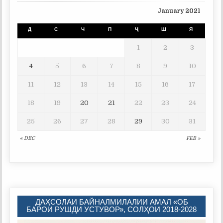
January 2021
Д
С
Ч
П
Ҷ
Ш
Я
1
2
3
4
5
6
7
8
9
10
11
12
13
14
15
16
17
18
19
20
21
22
23
24
25
26
27
28
29
30
31
« DEC
FEB »
ДАҲСОЛАИ БАЙНАЛМИЛАЛИИ АМАЛ «ОБ
БАРОИ РУШДИ УСТУВОР», СОЛҲОИ 2018-2028