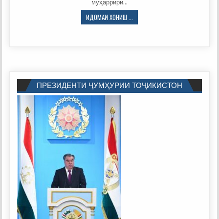
муҳаррири…
ГӮСОЛАПАРАСТӢ
ИДОМАИ ХОНИШ ...
ҶУЗЪИ
ФАЛСАФАИ
ВУҶУДИИ
МУҲАММАДИҚБОЛ
ПРЕЗИДЕНТИ ҶУМҲУРИИ ТОҶИКИСТОН