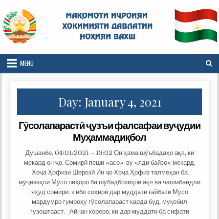
Skip
to
content
MENU
Day: January 4, 2021
Гӯсолапарастӣ ҷузъи фалсафаи вуҷудии
Муҳаммадиқбол
Душанбе, 04/01/2021 – 13:02 Он ҳама шӯъбадаҳо ақл, ки
мекард он ҷо, Сомирӣ пеши «асо»-ву «яди байзо» мекард.
Хоҷа Ҳофизи Шерозӣ Ин ҷо Хоҷа Ҳофиз талмеҳан ба
мӯҷизаҳои Мӯсо онҳоро ба шӯбадбозиҳои ақл ва чашмбандли
яҳуд сомирӣ, к ибо соҳирӣ дар муддати ғайбати Мӯсо
мардумро гумроҳу гӯсолапараст карда буд, муқобил
гузоштааст. Айнан кореро, ки дар муддати ба сифати