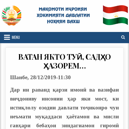
Skip
to
content
MENU
ВАТАН ЯКТО ТУӢ, САДҲО
ҲАЗОРЕМ…
Шанбе, 28/12/2019-11:30
Дар ин раванд қарзи имонӣ ва вазифаи
виҷдониву инсонии ҳар яки мост, ки
истиқлолу озодии давлати тоҷиконро чун
неъмати муқаддаси ҳаётамон ва мисли
гавҳари бебаҳои зиндагиамон гиромӣ