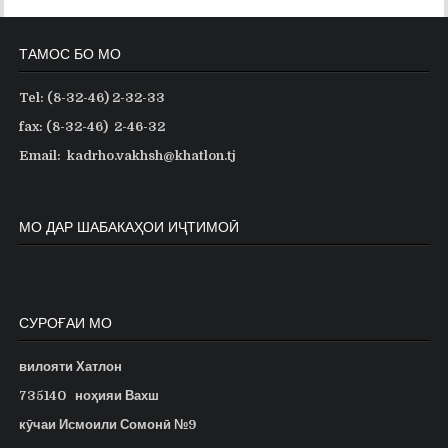
ТАМОС БО МО
Tel: (8-32-46) 2-32-33
fax: (8-32-46) 2-46-32
Email: kadrho.vakhsh@khatlon.tj
МО ДАР ШАБАКАҲОИ ИҶТИМОӢ
СУРОҒАИ МО
вилояти Хатлон
735140
ноҳияи Вахш
кӯчаи Исмоили Сомонӣ №9