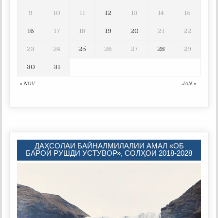
9
10
11
12
13
14
15
16
17
18
19
20
21
22
23
24
25
26
27
28
29
30
31
« NOV
JAN »
ДАҲСОЛАИ БАЙНАЛМИЛАЛИИ АМАЛ «ОБ
БАРОИ РУШДИ УСТУВОР», СОЛҲОИ 2018-2028