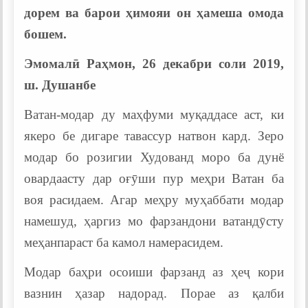
дорем ва барои ҳимояи он ҳамеша омода
бошем.
Эмомалӣ Раҳмон, 26 декабри соли 2019,
ш. Душанбе
Ватан-модар ду маҳфуми муқаддасе аст, ки
якеро бе дигаре тавассур натвон кард. Зеро
модар бо розигии Худованд моро ба дунё
овардаасту дар оғӯши пур меҳри Ватан ба
воя расидаем. Агар меҳру муҳаббати модар
намешуд, ҳаргиз мо фарзандони ватандӯсту
меҳанпараст ба камол намерасидем.
Модар баҳри осоиши фарзанд аз ҳеҷ кори
вазнин ҳазар надорад. Порае аз қалби