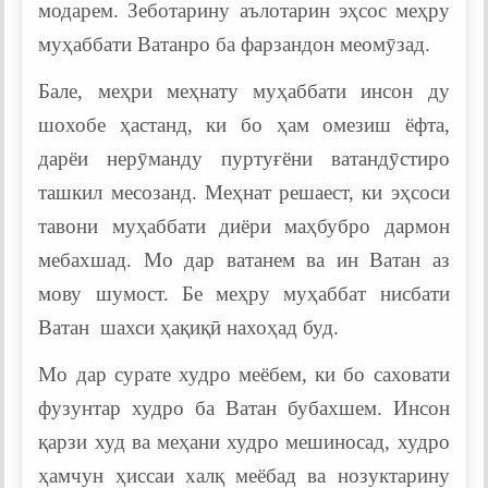
модарем. Зеботарину аълотарин эҳсос меҳру
муҳаббати Ватанро ба фарзандон меомӯзад.
Бале, меҳри меҳнату муҳаббати инсон ду
шохобе ҳастанд, ки бо ҳам омезиш ёфта,
дарёи нерӯманду пуртуғёни ватандӯстиро
ташкил месозанд. Меҳнат решаест, ки эҳсоси
тавони муҳаббати диёри маҳбубро дармон
мебахшад. Мо дар ватанем ва ин Ватан аз
мову шумост. Бе меҳру муҳаббат нисбати
Ватан шахси ҳақиқӣ нахоҳад буд.
Мо дар сурате худро меёбем, ки бо саховати
фузунтар худро ба Ватан бубахшем. Инсон
қарзи худ ва меҳани худро мешиносад, худро
ҳамчун ҳиссаи халқ меёбад ва нозуктарину