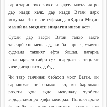
гаронтарин эҳсос-эҳсоси қарзу масъулиятро
дар назди халқ, дар назди Ватан дарк
мекунад. Чи тавре гуфтаанд:
«Қарзи Меҳан
маънӣ ва моҳияти зиндагии инсон аст».
Сухан дар васфи Ватан танҳо вақте
таъсирбахш мешавад, ки ба кори ҷамъияти
судманд тақвият ёфта бошад, вагарна
ватанпарварӣ ғайри суханпардозӣ ва тиҷорат
чизе дигар нахоҳад буд.
Чи тавр ганҷинаи бебаҳои мост Ватан, он
сарчашмаи ниёгонамон аст, ки бароямон
роҳати ҷон эҳдо мекунаду турбати
аҷдоданамонро ҳифз медорад. Истилогароне
фузун ба сарзамини мо ҳамла овардаанд, вале