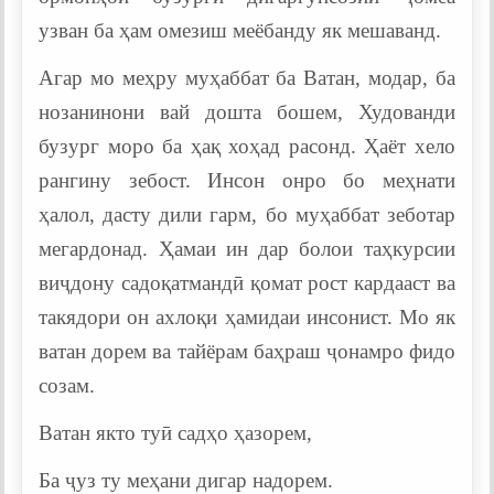
узван ба ҳам омезиш меёбанду як мешаванд.
Агар мо меҳру муҳаббат ба Ватан, модар, ба
нозанинони вай дошта бошем, Худованди
бузург моро ба ҳақ хоҳад расонд. Ҳаёт хело
рангину зебост. Инсон онро бо меҳнати
ҳалол, дасту дили гарм, бо муҳаббат зеботар
мегардонад. Ҳамаи ин дар болои таҳкурсии
виҷдону садоқатмандӣ қомат рост кардааст ва
такядори он ахлоқи ҳамидаи инсонист. Мо як
ватан дорем ва тайёрам баҳраш ҷонамро фидо
созам.
Ватан якто туӣ садҳо ҳазорем,
Ба ҷуз ту меҳани дигар надорем.