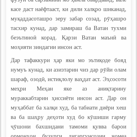
касе даст наёфтааст, ки дили халқро шиканад,
муқаддасоташро зеру забар созад, рӯҳашро
тасхир кунад, дар замираш ба Ватан тухми
беэътиноӣ корад. Қарзи Ватан маънӣ ва
моҳияти зиндагии инсон аст.
Дар тафаккури ҳар яки мо эътиқоде бояд
нумуъ кунад, ки азизтарин чиз дар рӯйи олам
шараф, озодӣ, истиқлолу ваҳдат аст. Эҳсосоти
меҳри Меҳан яке аз аниқтарину
мураккабтарин ҳиссиёти инсон аст. Дар он
муҳаббат ба халқи худ, ба табиати диёри хеш
ва ба шаҳру деҳоти худ бо кӯшиши гарму
ҷӯшони бахшидани тамоми қувва барои
ормонҳои бузурги дигаргунсозии ҷомеа