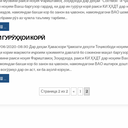
ии муовини раиси ноҳия Фариштамоҳ Зоҳидзода дар деҳаи “Сохтмон”-и Ҷ
 ноҳияи Вахш баргузор гардид, ки дар ин гурӯҳи корӣ раиси КИ ҲХДТ дар
адов, намояндаи бахши кор бо занон ва ҷавонон, намояндагони ВАО шом
убрами рӯз аз ҷумла таълиму тарбияи…
ВОХӮРИИ
 ...
ГУРӮҲҲОИ
 ГУРӮҲҲОИ КОРӢ
КОРӢ
БО
/06/2020-08:30 Дар деҳаи Ҳаваскори Ҷамоати деҳоти Тоҷикободи ноҳия
ФАЪОЛОН
ҳи кории мақомоти иҷроияи ҳокимияти давлатӣ бо сокинони маҳал баргузо
овини раиси ноҳия Фариштамоҳ Зоҳидзода, раиси КИ ҲХДТ дар ноҳияи Ва
мояндаи бахши кор бо занон ва ҷавонон, намояндагони ВАО иштирок дош
 вохӯриҳо дар он аст, ки ба аҳолӣ корҳои…
ВОХӮРИИ
 ...
ГУРӮҲҲОИ
КОРӢ
Страница 2 из 2
«
1
2