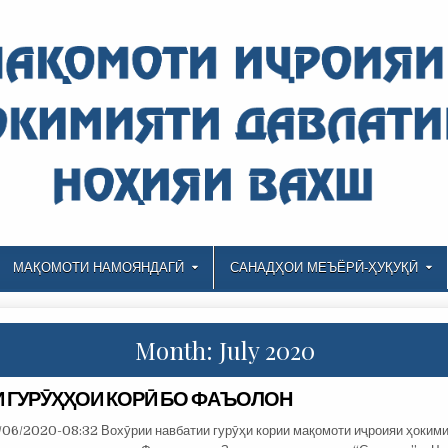
МАҚОМОТИ НАМОЯНДАГӢ
САНАДҲОИ МЕЪЁРӢ-ҲУҚУҚӢ
Month: July 2020
 ГУРӮҲҲОИ КОРӢ БО ФАЪОЛОН
/06/2020-08:32 Вохӯрии навбатии гурӯҳи кории мақомоти иҷроияи ҳоким