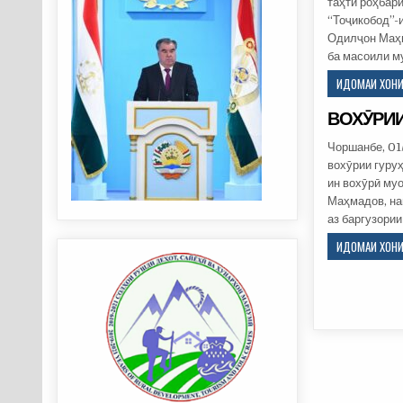
таҳти роҳбар
“Тоҷикобод”-и
Одилҷон Маҳм
ба масоили м
ИДОМАИ ХОНИШ
ВОХӮРИИ
Чоршанбе, 01
вохӯрии гуру
ин вохӯрӣ му
Маҳмадов, на
аз баргузории
ИДОМАИ ХОНИШ