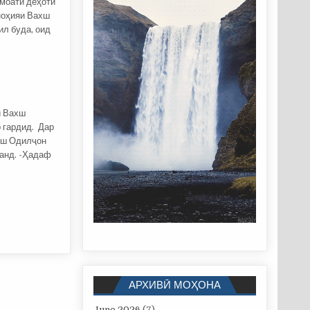
амоати деҳоти
 ноҳияи Вахш
ил буда, оид
и Вахш
р гардид. Дар
хш Одилҷон
танд. -Ҳадаф
АРХИВӢ МОҲОНА
June 2026
(7)