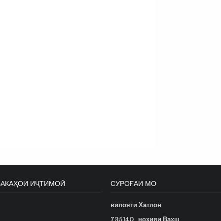
БАКАҲОИ ИҶТИМОӢ
СУРОҒАИ МО
вилояти Хатлон
735140
ноҳияи Вахш