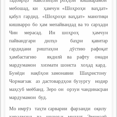
тадбирҳо навсозиҳои роҳҳои кишварамон
мебошад, ки ҳамчун «Шоҳроҳи ваҳдат»
қабул гардид. «Шоҳроҳи ваҳдат» манотиқи
кишварро бо ҳам мепайвандад ва то сарҳади
Чин мерасад. Ин шоҳроҳ ҳамчун
пайвандгари дилҳо баҳри қавитар
гардидани риштаҳои дӯстию рафоқат
ҳамбастагию якдилӣ ва рафту омади
мардумамон хизмати шоиста хоҳад кард.
Бунёди нақбҳои замонавии Шаҳристону
Чормағзак аз дастовардҳои бузургу нодир
маҳсуб меёбанд. Зеро он орзуи чандинасраи
мардумамон буд.
Мо имрӯз таҳти сарварии фарзанди оқилу
хирадманд ва шуҷоъи миллат Эмомалӣ