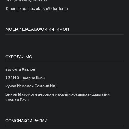
fax: (8-32-46) 2-46-32
Email: kadrho.vakhsh@khatlon.tj
МО ДАР ШАБАКАҲОИ ИҶТИМОӢ
СУРОҒАИ МО
вилояти Хатлон
735140
ноҳияи Вахш
кӯчаи Исмоили Сомонӣ №9
Бинои Мақомоти иҷроияи маҳалии ҳокимияти давлатии
ноҳияи Вахш
СОМОНАҲОИ РАСМӢ: