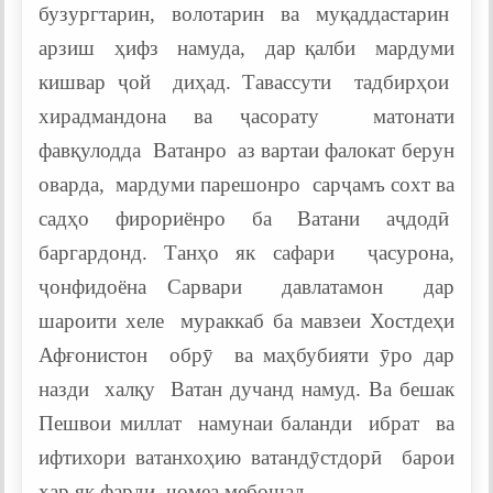
бузургтарин, волотарин ва муқаддастарин
арзиш ҳифз намуда, дар қалби мардуми
кишвар ҷой диҳад. Тавассути тадбирҳои
хирадмандона ва ҷасорату матонати
фавқулодда Ватанро аз вартаи фалокат берун
оварда, мардуми парешонро сарҷамъ сохт ва
садҳо фирориёнро ба Ватани аҷдодӣ
баргардонд. Танҳо як сафари ҷасурона,
ҷонфидоёна Сарвари давлатамон дар
шароити хеле мураккаб ба мавзеи Хостдеҳи
Афғонистон обрӯ ва маҳбубияти ӯро дар
назди халқу Ватан дучанд намуд. Ва бешак
Пешвои миллат намунаи баланди ибрат ва
ифтихори ватанхоҳию ватандӯстдорӣ барои
ҳар як фарди ҷомеа мебошад.