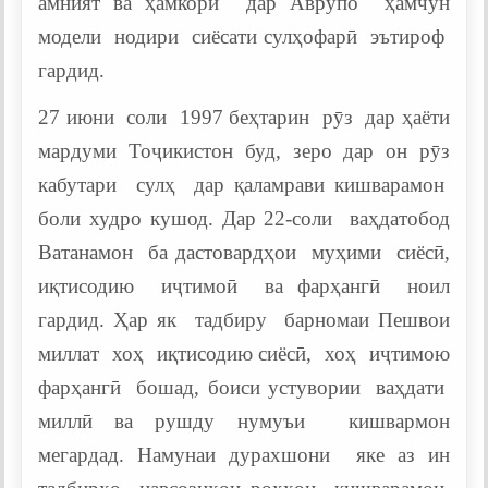
амният ва ҳамкорӣ дар Аврупо ҳамчун
модели нодири сиёсати сулҳофарӣ эътироф
гардид.
27 июни соли 1997 беҳтарин рӯз дар ҳаёти
мардуми Тоҷикистон буд, зеро дар он рӯз
кабутари сулҳ дар қаламрави кишварамон
боли худро кушод. Дар 22-соли ваҳдатобод
Ватанамон ба дастовардҳои муҳими сиёсӣ,
иқтисодию иҷтимоӣ ва фарҳангӣ ноил
гардид. Ҳар як тадбиру барномаи Пешвои
миллат хоҳ иқтисодию сиёсӣ, хоҳ иҷтимою
фарҳангӣ бошад, боиси устувории ваҳдати
миллӣ ва рушду нумуъи кишвармон
мегардад. Намунаи дурахшони яке аз ин