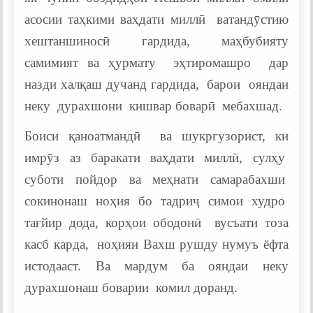
асосии таҳкими ваҳдати миллӣ ватандӯстию
хештаншиносӣ гардида, маҳбубияту
самимият ва ҳурмату эҳтиромашро дар
назди халқаш дучанд гардида, барои ояндаи
неку дурахшони кишвар боварӣ мебахшад.
Боиси қаноатмандӣ ва шукргузорист, ки
имрӯз аз баракати ваҳдати миллӣ, сулҳу
суботи пойдор ва меҳнати самарабахши
сокинонаш ноҳия бо тадриҷ симои худро
тағйир дода, корҳои ободонӣ вусъати тоза
касб карда, ноҳияи Вахш рушду нумуъ ёфта
истодааст. Ва мардум ба ояндаи неку
дурахшонаш боварии комил доранд.