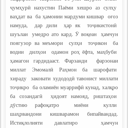
ҷумҳурӣ нахустин Паёми хешро аз сулҳу
ваҳдат ва ба ҳамоиии мардуми кишвар оғоз
намуда, дар дили ҳар як тоҷикистонӣ
шуълаи умедро ато кард. Ӯ воқеан ҳамчун
поягузор ва меъмори сулҳи тоҷикон ба
водии дилҳои одамон роҳ ёфта, маҳбуби
ҳамагон гардидааст. Фарзанди фарзонаи
миллат Эмомалӣ Раҳмон ба шарофати
хираду заковати худододӣ тавонист миллати
тоҷикро ба оламиён муаррифӣ кунад, халқро
ба созандагӣ ҳидоят намояд, риштаҳои
дӯстию рафоқатро миёни кулли
шаҳрвандони кишварамон бипайвандад.
Истиқлолияти давлатиро ҳамчун