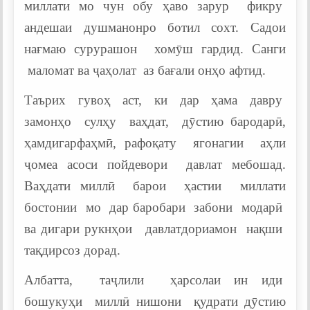
миллати мо чун обу ҳаво зарур фикру
андешаи душманонро ботил сохт. Садои
нағмаю сурурашон хомӯш гардид. Санги
маломат ва ҷаҳолат аз бағали онҳо афтид.
Таърих гувоҳ аст, ки дар ҳама давру
замонҳо сулҳу ваҳдат, дӯстию бародарӣ,
ҳамдигарфаҳмӣ, рафоқату ягонагии аҳли
ҷомеа асоси пойдевори давлат мебошад.
Ваҳдати миллӣ барои ҳастии миллати
бостонии мо дар баробари забони модарӣ
ва дигари рукнҳои давлатдориамон нақши
тақдирсоз дорад.
Албатта, таҷлили ҳарсолаи ин иди
бошукуҳи миллӣ нишони қудрати дӯстию