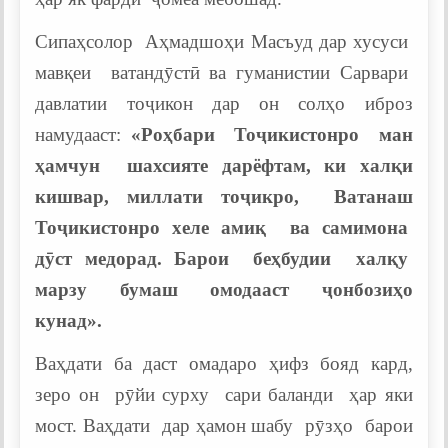
Сипаҳсолор Аҳмадшоҳи Масъуд дар хусуси
мавқеи ватандӯстӣ ва гуманистии Сарвари
давлатии тоҷикон дар он солҳо иброз
намудааст:
«Роҳбари Тоҷикистонро ман
ҳамчун шахсияте дарёфтам, ки халқи
кишвар, миллати тоҷикро, Ватанаш
Тоҷикистонро хеле амиқ ва самимона
дӯст медорад. Барои беҳбудии халқу
марзу бумаш омодааст ҷонбозиҳо
кунад».
Ваҳдати ба даст омадаро ҳифз бояд кард,
зеро он рӯйи сурху сари баланди ҳар яки
мост. Ваҳдати дар ҳамон шабу рӯзҳо барои