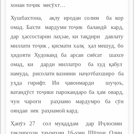
хонаи тоҷик месӯхт…
Хушбахтона, ақлу иродаи солим ба кор
омад. Бахти мардуми тоҷик баландӣ кард,
дар ҳассостарин лаҳзае, ки тақдири давлату
миллати тоҷик , қисмати халқ ҳал мешуд, бо
ҳидояти Худованд ба арсаи сиёсат шахсе
омад, ки дарди миллатро ба худ қабул
намуда, рисолати вазнини наҷотбахширо ба
уҳда гирифт. Ин ҷавонмарди шуҷоъ,
ватандӯст тоҷики парокандаро ба ҳам овард,
чун чароғи раҳнамо мардумро ба сӯи
ояндаи нек раҳнамоӣ кард.
Ҳанӯз 27 сол муқаддам дар Иҷлосияи
тақдирсози таърихии 16-уми Шӯрои Олии