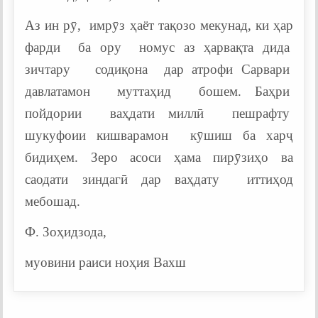
Аз ин рӯ, имрӯз ҳаёт тақозо мекунад, ки ҳар
фарди ба ору номус аз ҳарвақта дида
зичтару содиқона дар атрофи Сарвари
давлатамон муттаҳид бошем. Баҳри
пойдории ваҳдати миллӣ пешрафту
шукуфоии кишварамон кӯшиш ба харҷ
бидиҳем. Зеро асоси ҳама пирӯзиҳо ва
саодати зиндагӣ дар ваҳдату иттиҳод
мебошад.
Ф. Зоҳидзода,
муовини раиси ноҳия Вахш