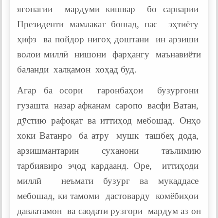
ягонагии мардуми кишвар бо сарварии
Президенти мамлакат бошад, пас эҳтиёту
ҳифз ва пойдор нигоҳ доштани ин арзиши
волои миллӣ нишони фарҳангу маънавиёти
баланди халқамон хоҳад буд.
Агар ба осори гаронбаҳои бузургони
гузашта назар афканам саропо васфи Ватан,
дӯстию рафоқат ва иттиҳод мебошад. Онҳо
хоки Ватанро ба атру мушк ташбеҳ дода,
арзишмантарин суханони таълимию
тарбиявиро эҷод кардаанд. Оре, иттиҳоди
миллӣ неъмати бузург ва мукаддасе
мебошад, ки тамоми дастоварду комёбиҳои
давлатамон ва саодати рӯзгори мардум аз он