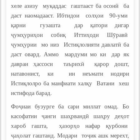
хеле азизу муқаддас гаштааст ба осонӣ ба
даст наомадааст. Ибтидои солҳои 90-уми
қарни гузашта дар қатори дигар
ҷумҳуриҳои собиқ Иттиҳоди Шӯравӣ
ҷумҳурии мо низ Истиқлолияти давлатӣ ба
даст овард. Аммо мардуми мо ки дар як
давраи ҳассоси таърихӣ қарор дошт,
натавонист, ки ин неъмати нодири
Истиқлолро ба манфиати халқу Ватани хеш
истифода барад.
Фоҷиаи бузурге ба сари миллат омад. Бо
касофатии ҷанги шаҳрвандӣ шаҳру деҳот
хароб гашта, ҳазорҳо нафар қурбони
ҷаҳолат гаштанд. Модари тоҷик ашк мерехт,