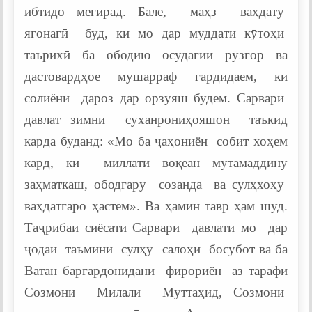
ибтидо мегирад. Бале, маҳз ваҳдату
ягонагӣ буд, ки мо дар муддати кӯтоҳи
таърихӣ ба ободию осудагии рӯзгор ва
дастовардҳое мушарраф гардидаем, ки
солиёни дароз дар орзуяш будем. Сарвари
давлат зимни суханрониҳояшон таъкид
карда буданд: «Мо ба ҷаҳониён собит хоҳем
кард, ки миллати воқеан мутамаддину
заҳматкаш, ободгару созанда ва сулҳхоҳу
ваҳдатгаро ҳастем». Ва ҳамин тавр ҳам шуд.
Таҷрибаи сиёсати Сарвари давлати мо дар
ҷодаи таъмини сулҳу салоҳи босубот ва ба
Ватан баргардонидани фирориён аз тарафи
Созмони Милали Муттаҳид, Созмони