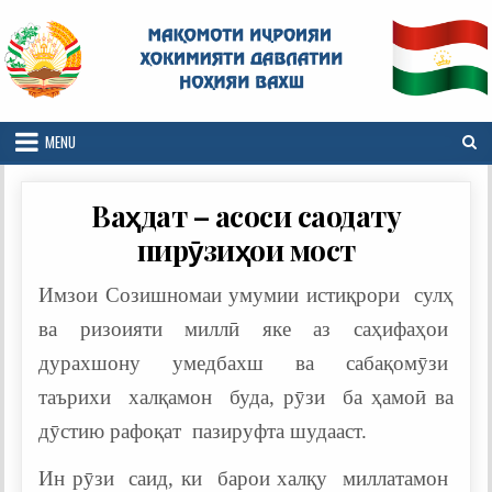
Skip
to
content
MENU
Ваҳдат – асоси саодату
пирӯзиҳои мост
Имзои Созишномаи умумии истиқрори сулҳ
ва ризоияти миллӣ яке аз саҳифаҳои
дурахшону умедбахш ва сабақомӯзи
таърихи халқамон буда, рӯзи ба ҳамоӣ ва
дӯстию рафоқат пазируфта шудааст.
Ин рӯзи саид, ки барои халқу миллатамон