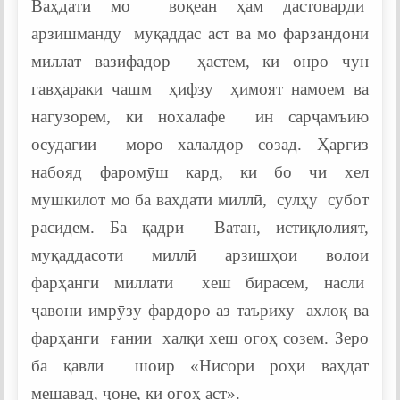
Ваҳдати мо воқеан ҳам дастоварди
арзишманду муқаддас аст ва мо фарзандони
миллат вазифадор ҳастем, ки онро чун
гавҳараки чашм ҳифзу ҳимоят намоем ва
нагузорем, ки нохалафе ин сарҷамъию
осудагии моро халалдор созад. Ҳаргиз
набояд фаромӯш кард, ки бо чи хел
мушкилот мо ба ваҳдати миллӣ, сулҳу субот
расидем. Ба қадри Ватан, истиқлолият,
муқаддасоти миллӣ арзишҳои волои
фарҳанги миллати хеш бирасем, насли
ҷавони имрӯзу фардоро аз таъриху ахлоқ ва
фарҳанги ғании халқи хеш огоҳ созем. Зеро
ба қавли шоир «Нисори роҳи ваҳдат
мешавад, ҷоне, ки огоҳ аст».