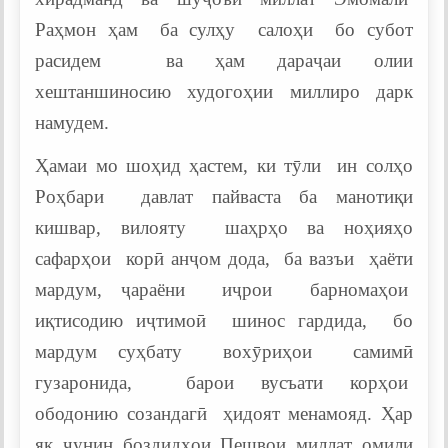
Раҳмон ҳам ба сулҳу салоҳи бо субот
расидем ва ҳам дараҷаи олии
хештаншиносию худогоҳии миллиро дарк
намудем.
Ҳамаи мо шоҳид ҳастем, ки тӯли ин солҳо
Роҳбари давлат пайваста ба манотиқи
кишвар, вилояту шаҳрҳо ва ноҳияҳо
сафарҳои корӣ анҷом дода, ба вазъи ҳаёти
мардум, ҷараёни иҷрои барномаҳои
иқтисодию иҷтимоӣ шинос гардида, бо
мардум суҳбату вохӯриҳои самимӣ
гузаронида, барои вусъати корҳои
ободонию созандагӣ ҳидоят менамояд. Ҳар
як чунин боздидҳои Пешвои миллат омили